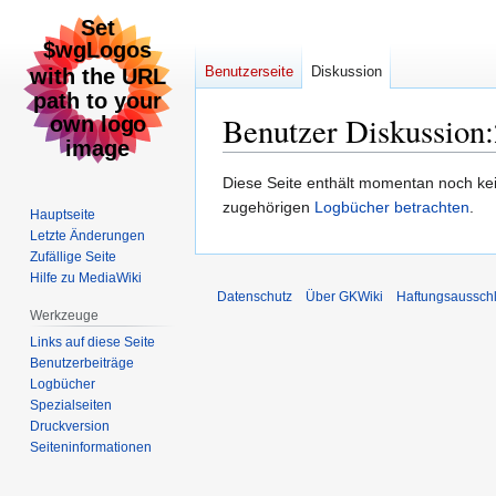
Benutzerseite
Diskussion
Benutzer Diskussion
:
Zur
Zur
Diese Seite enthält momentan noch kei
Navigation
Suche
zugehörigen
Logbücher betrachten
.
Hauptseite
springen
springen
Letzte Änderungen
Zufällige Seite
Hilfe zu MediaWiki
Datenschutz
Über GKWiki
Haftungsaussch
Werkzeuge
Links auf diese Seite
Benutzerbeiträge
Logbücher
Spezialseiten
Druckversion
Seiten­informationen