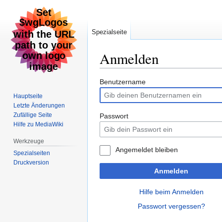
Spezialseite
Anmelden
Zur
Zur
Benutzername
Navigation
Suche
Hauptseite
springen
springen
Letzte Änderungen
Zufällige Seite
Passwort
Hilfe zu MediaWiki
Werkzeuge
Angemeldet bleiben
Spezialseiten
Druckversion
Anmelden
Hilfe beim Anmelden
Passwort vergessen?