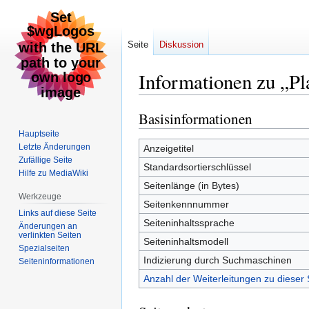
Seite
Diskussion
Informationen zu „Pl
Basisinformationen
Zur
Zur
Navigation
Suche
Hauptseite
springen
springen
Letzte Änderungen
Anzeigetitel
Zufällige Seite
Standardsortierschlüssel
Hilfe zu MediaWiki
Seitenlänge (in Bytes)
Werkzeuge
Seitenkennnummer
Links auf diese Seite
Seiteninhaltssprache
Änderungen an
verlinkten Seiten
Seiteninhaltsmodell
Spezialseiten
Indizierung durch Suchmaschinen
Seiten­informationen
Anzahl der Weiterleitungen zu dieser 