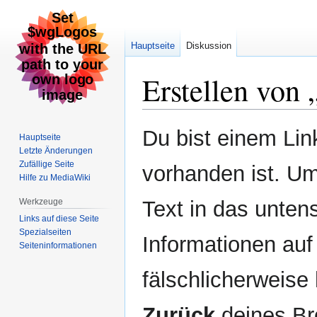
Hauptseite
Diskussion
Erstellen von 
Zur
Zur
Du bist einem Link
Hauptseite
Navigation
Suche
Letzte Änderungen
springen
springen
Zufällige Seite
vorhanden ist. Um
Hilfe zu MediaWiki
Werkzeuge
Text in das unten
Links auf diese Seite
Spezialseiten
Informationen auf
Seiten­informationen
fälschlicherweise 
Zurück
deines Br