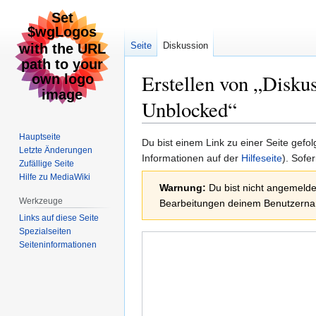
Seite
Diskussion
Erstellen von „
Diskus
Unblocked
“
Hauptseite
Zur
Zur
Du bist einem Link zu einer Seite gefo
Letzte Änderungen
Navigation
Suche
Informationen auf der
Hilfeseite
). Sofe
Zufällige Seite
springen
springen
Hilfe zu MediaWiki
Warnung:
Du bist nicht angemeldet
Werkzeuge
Bearbeitungen deinem Benutzernam
Links auf diese Seite
Spezialseiten
Seiten­informationen